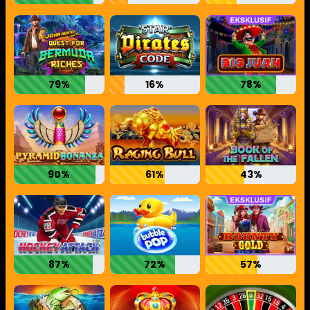
79%
16%
78%
90%
61%
43%
87%
72%
57%