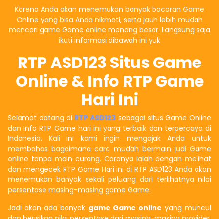
Karena Anda akan menemukan banyak bocoran Game
Online yang bisa Anda nikmati, serta jauh lebih mudah
mencari game Game online menang besar. Langsung saja
ikuti informasi dibawah ini yuk
RTP ASD123 Situs Game
Online & Info RTP Game
Hari Ini
Selamat datang di
RTP ASD123
sebagai situs Game Online
dan Info RTP Game hari ini yang terbaik dan terpercaya di
Indonesia. Kali ini kami ingin mengajak Anda untuk
membahas bagaimana cara mudah bermain judi Game
online tanpa main curang. Caranya ialah dengan melihat
dan mengecek RTP Game Hari ini di RTP ASD123 Anda akan
menemukan banyak sekali peluang dari terlihatnya nilai
persentase masing-masing game Game.
Jadi akan ada banyak
game Game online
yang muncul
dan berisikan nilai persentase dari masing-masing provider.