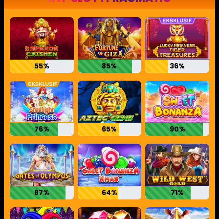
55%
85%
36%
76%
65%
90%
87%
64%
71%