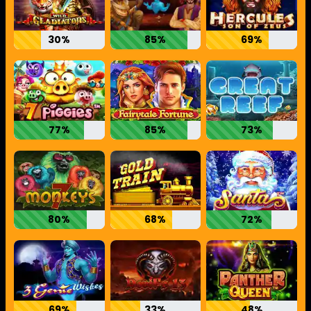
30%
85%
69%
77%
85%
73%
80%
68%
72%
69%
33%
48%