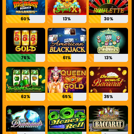
60%
13%
30%
76%
61%
13%
62%
65%
35%