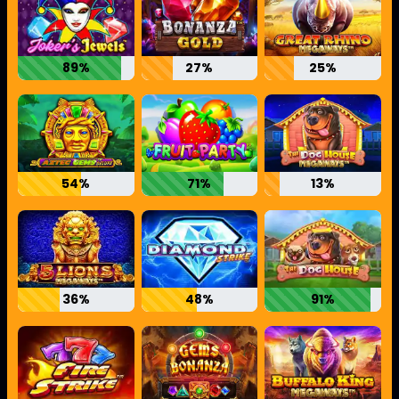
89%
27%
25%
54%
71%
13%
36%
48%
91%