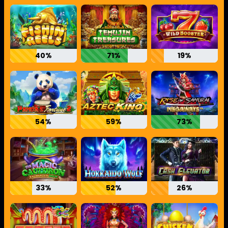
40%
71%
19%
54%
59%
73%
33%
52%
26%