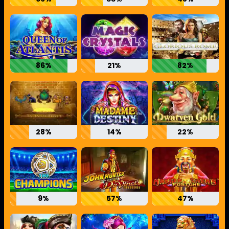
86%
21%
82%
28%
14%
22%
9%
57%
47%